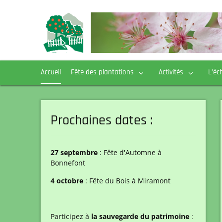
Skip
to
content
Accueil
Fête des plantations
Activités
L’éc
Prochaines dates :
27 septembre
: Fête d'Automne à
Bonnefont
4 octobre
: Fête du Bois à Miramont
Participez à
la
sauvegarde du patrimoine
: