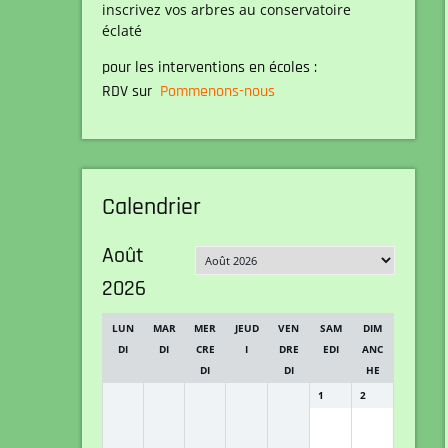
inscrivez vos arbres au conservatoire
éclaté
pour les interventions en écoles :
RDV sur
Pommenons-nous
Calendrier
Août
2026
LUN
MAR
MER
JEUD
VEN
SAM
DIM
DI
DI
CRE
I
DRE
EDI
ANC
DI
DI
HE
1
2