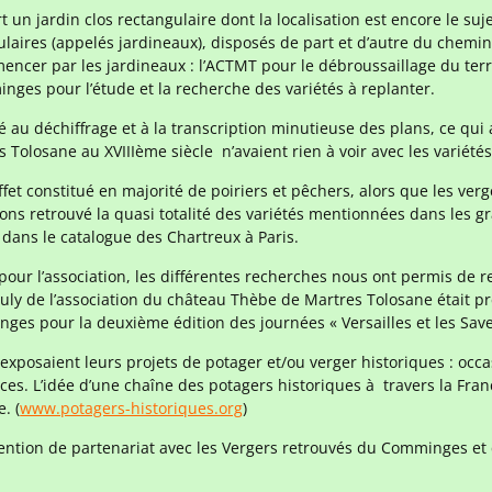
t un jardin clos rectangulaire dont la localisation est encore le suj
ulaires (appelés jardineaux), disposés de part et d’autre du chemi
ncer par les jardineaux : l’ACTMT pour le débroussaillage du terra
ges pour l’étude et la recherche des variétés à replanter.
au déchiffrage et à la transcription minutieuse des plans, ce qui 
 Tolosane au XVIIIème siècle n’avaient rien à voir avec les variété
effet constitué en majorité de poiriers et pêchers, alors que les ve
s retrouvé la quasi totalité des variétés mentionnées dans les gran
ans le catalogue des Chartreux à Paris.
 pour l’association, les différentes recherches nous ont permis de r
auly de l’association du château Thèbe de Martres Tolosane était pr
s pour la deuxième édition des journées « Versailles et les Saveu
xposaient leurs projets de potager et/ou verger historiques : occa
ces. L’idée d’une chaîne des potagers historiques à travers la Fra
. (
www.potagers-historiques.org
)
ntion de partenariat avec les Vergers retrouvés du Comminges et c