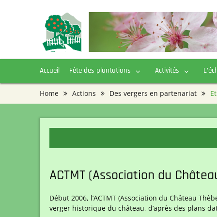
Skip
to
content
Accueil
Fête des plantations
Activités
L’éc
Home
Actions
Des vergers en partenariat
E
ACTMT (Association du Châtea
Début 2006, l’ACTMT (Association du Château Thèbe
verger historique du château, d’après des plans da