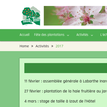
Skip
to
content
Accueil
Fête des plantations
Activités
L’éc
Home
Activités
2017
11 février : assemblée générale à Labarthe Inar
27 février : plantation de la haie fruitière au j
4 mars : stage de taille à Izaut de l’Hôtel