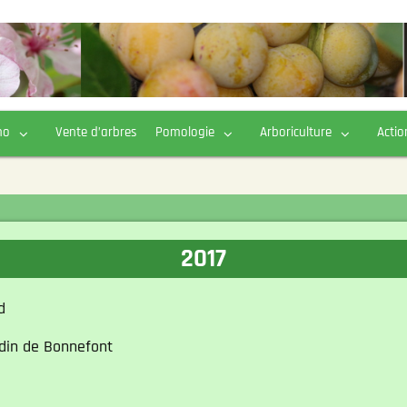
ho
Vente d’arbres
Pomologie
Arboriculture
Actio
2017
d
ardin de Bonnefont