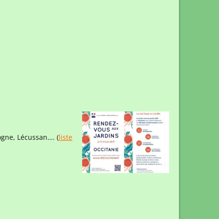
ogne, Lécussan…. (
liste