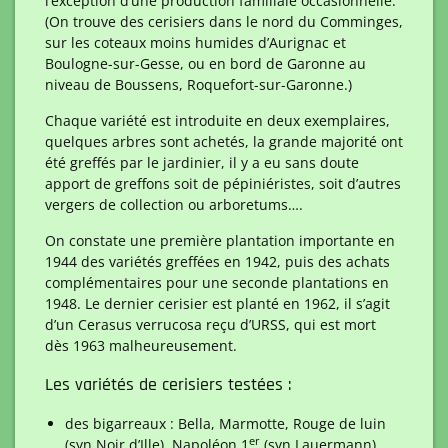
l’exception d’une production familiale occasionnelle.
(On trouve des cerisiers dans le nord du Comminges,
sur les coteaux moins humides d’Aurignac et
Boulogne-sur-Gesse, ou en bord de Garonne au
niveau de Boussens, Roquefort-sur-Garonne.)
Chaque variété est introduite en deux exemplaires,
quelques arbres sont achetés, la grande majorité ont
été greffés par le jardinier, il y a eu sans doute
apport de greffons soit de pépiniéristes, soit d’autres
vergers de collection ou arboretums….
On constate une première plantation importante en
1944 des variétés greffées en 1942, puis des achats
complémentaires pour une seconde plantations en
1948. Le dernier cerisier est planté en 1962, il s’agit
d’un Cerasus verrucosa reçu d’URSS, qui est mort
dès 1963 malheureusement.
Les variétés de cerisiers testées :
des bigarreaux : Bella, Marmotte, Rouge de luin
er
(syn Noir d’Ille), Napoléon 1
(syn Lauermann),