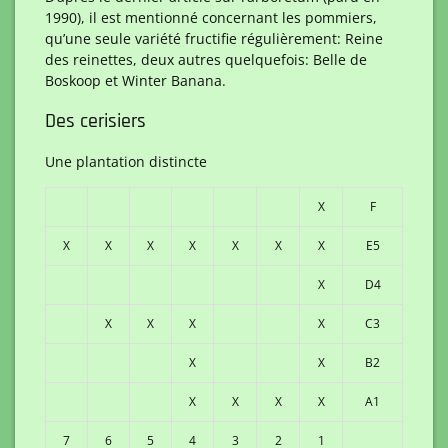
1990), il est mentionné concernant les pommiers,
qu’une seule variété fructifie régulièrement: Reine
des reinettes, deux autres quelquefois: Belle de
Boskoop et Winter Banana.
Des cerisiers
Une plantation distincte
X
F
X
X
X
X
X
X
X
E5
X
D4
X
X
X
X
C3
X
X
B2
X
X
X
X
A1
7
6
5
4
3
2
1