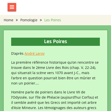
Skip
to
content
Home
Pomologie
Les Poires
Les Poires
D’après
André Leroy
La première référence historique qu’on rencontre se
trouve dans le 2ème Livre des Rois (chap. V, 22-24),
qui situerait la scène vers 1070 avant J-C., mais
l’arbre en question pourrait bien être un mûrier et
non un poirier….
Homère parle de poiriers dans le Livre VII de
l’Odyssée, sur l’île de Phéacie (aujourd’hui Corfou) et
il semble avéré que les Grecs ont importé cet arbre
d’Asie Mineure. Les témoignages des auteurs grecs