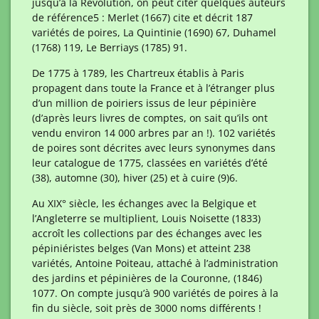
jusqu’à la Révolution, on peut citer quelques auteurs
de référence
5 : Merlet (1667) cite et décrit 187
variétés de poires, La Quintinie (1690) 67, Duhamel
(1768) 119, Le Berriays (1785) 91.
De 1775 à 1789, les Chartreux établis à Paris
propagent dans toute la France et à l’étranger plus
d’un million de poiriers issus de leur pépinière
(d’après leurs livres de comptes, on sait qu’ils ont
vendu environ 14 000 arbres par an !). 102 variétés
de poires sont décrites avec leurs synonymes dans
leur catalogue de 1775, classées en variétés d’été
(38), automne (30), hiver (25) et à cuire (9)
6.
Au XIX° siècle, les échanges avec la Belgique et
l’Angleterre se multiplient, Louis Noisette (1833)
accroît les collections par des échanges avec les
pépiniéristes belges (Van Mons) et atteint 238
variétés, Antoine Poiteau, attaché à l’administration
des jardins et pépinières de la Couronne, (1846)
107
7. On compte jusqu’à 900 variétés de poires à la
fin du siècle, soit près de 3000 noms différents !