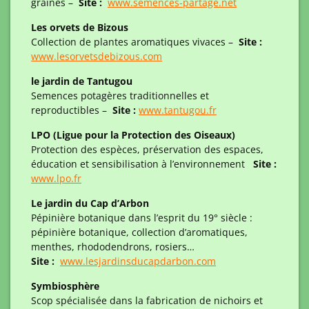
graines –
Site :
www.semences-partage.net
Les orvets de Bizous
Collection de plantes aromatiques vivaces –
Site :
www.lesorvetsdebizous.com
le jardin de Tantugou
Semences potagères traditionnelles et
reproductibles –
Site :
www.tantugou.fr
LPO (Ligue pour la Protection des Oiseaux)
Protection des espèces, préservation des espaces,
éducation et sensibilisation à l’environnement
Site :
www.lpo.fr
Le jardin du Cap d’Arbon
Pépinière botanique dans l’esprit du 19° siècle :
pépinière botanique, collection d’aromatiques,
menthes, rhododendrons, rosiers…
Site :
www.lesjardinsducapdarbon.com
Symbiosphère
Scop spécialisée dans la fabrication de nichoirs et