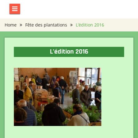
Skip
to
content
Home
Fête des plantations
L’édition 2016
L’édition 2016