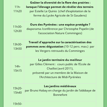
Goûter la diversité de la flore des prairies :
11h-
lorsque l’élevage permet de révéler des terroirs
11h20
par Estelle Le Quinio (chef d’exploitation de la
ferme du Lycée Agricole de St Gaudens)
Ours des Pyrénées : une espèce protégée ?
11h30-
diaporama /conférence par Christophe Popelin (de
12h30
l’association Nature Comminges)
Travail d’approche sur la caractérisation des
13h30-
pommes avec dégustation
(10-12 pers. max.) par
13h50
les Vergers retrouvés du Comminges
Le jardin territoire du meilleur
par Gilles Clément : cours public de l’Ecole de
14h-
Chaillot (avril 2011),
15h15
présenté par un membre de la Maison de
l’Architecture de Midi-Pyrénées
Les jardins médiévaux
15h20-
par Bruno Habay en charge du jardin de l’abbbaye de
15h40
Bonnefont
15h50-