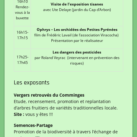
16h10
Visite de l’exposition tisanes
Rendez-
avec Ute Delaye (jardin du Cap d’Arbon)
vous à la
buvette
Ophrys – Les orchidées des Petites Pyrénées
16h15-
film de Frédéric Lavail (de l’association Viracocha)
17h15
Présentation par le réalisateur
Les dangers des pesticides
17h25-
par Roland Veyrac (intervenant en prévention des
17h45
risques)
Les exposants
Vergers retrouvés du Comminges
Etude, recensement, promotion et replantation
d’arbres fruitiers de variétés traditionnelles locale.
Site :
vous y êtes !!!
Semences-Partage
Promotion de la biodiversité à travers l’échange de