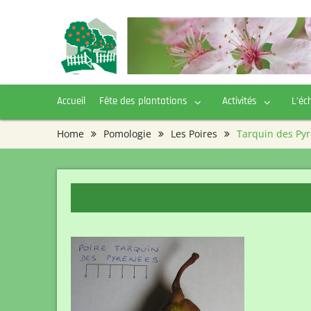
Skip
to
content
Accueil
Fête des plantations
Activités
L’éc
Home
Pomologie
Les Poires
Tarquin des Py