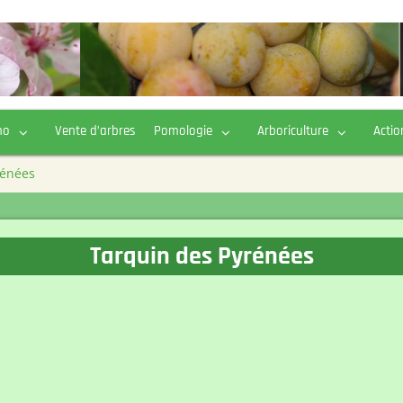
ho
Vente d’arbres
Pomologie
Arboriculture
Actio
rénées
Tarquin des Pyrénées