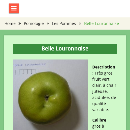
Skip
to
content
Home
Pomologie
Les Pommes
Belle Louronnaise
Belle Louronnaise
Description
: Très gros
fruit vert
clair, à chair
juteuse,
acidulée, de
qualité
variable.
Calibre
:
gros à