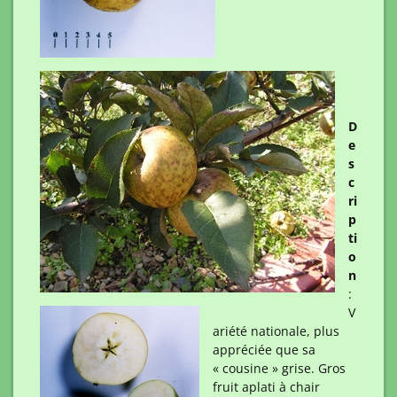
D
e
s
c
ri
p
ti
o
n
:
V
ariété nationale, plus
appréciée que sa
« cousine » grise. Gros
fruit aplati à chair