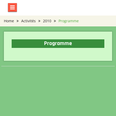
Skip
to
content
Home
Activités
2010
Programme
Programme