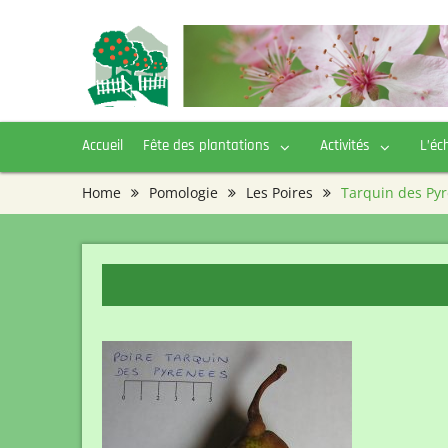
Skip
to
content
Accueil
Fête des plantations
Activités
L’éc
Home
Pomologie
Les Poires
Tarquin des Py