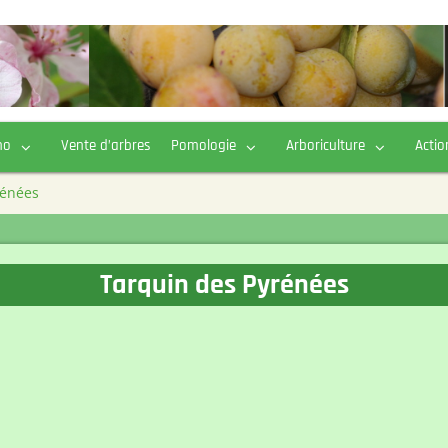
ho
Vente d’arbres
Pomologie
Arboriculture
Actio
rénées
Tarquin des Pyrénées