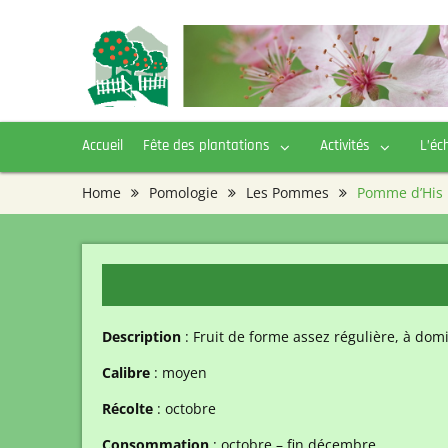
Skip
to
content
Accueil
Fête des plantations
Activités
L’éc
Home
Pomologie
Les Pommes
Pomme d’His
Description
: Fruit de forme assez régulière, à domi
Calibre
: moyen
Récolte
: octobre
Consommation
: octobre – fin décembre