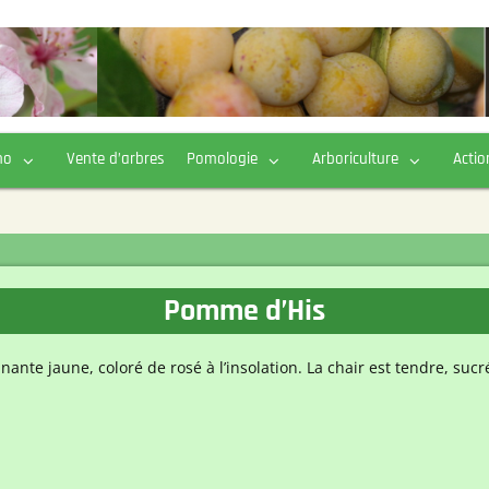
ho
Vente d’arbres
Pomologie
Arboriculture
Actio
Pomme d’His
nante jaune, coloré de rosé à l’insolation. La chair est tendre, su