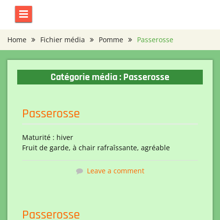
Skip
to
content
Home
Fichier média
Pomme
Passerosse
Catégorie média :
Passerosse
Passerosse
Maturité : hiver
Fruit de garde, à chair rafraîssante, agréable
Leave a comment
Passerosse